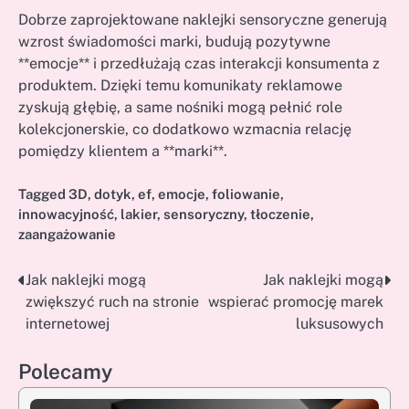
Dobrze zaprojektowane naklejki sensoryczne generują
wzrost świadomości marki, budują pozytywne
**emocje** i przedłużają czas interakcji konsumenta z
produktem. Dzięki temu komunikaty reklamowe
zyskują głębię, a same nośniki mogą pełnić role
kolekcjonerskie, co dodatkowo wzmacnia relację
pomiędzy klientem a **marki**.
Tagged
3D
,
dotyk
,
ef
,
emocje
,
foliowanie
,
innowacyjność
,
lakier
,
sensoryczny
,
tłoczenie
,
zaangażowanie
Jak naklejki mogą
Jak naklejki mogą
Nawigacja
zwiększyć ruch na stronie
wspierać promocję marek
wpisu
internetowej
luksusowych
Polecamy