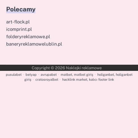
Polecamy
art-flock.pl
icomprint.pl
folderyreklamowe.pl
baneryreklamowelublin.pl
Copyright © 2026
Naklejki reklamowe
pusulabet
·
betyap
·
avrupabet
·
matbet, matbet giriş
·
holiganbet, holiganbet
giriş
·
cratosroyalbet
·
hacklink market, kalıcı footer link