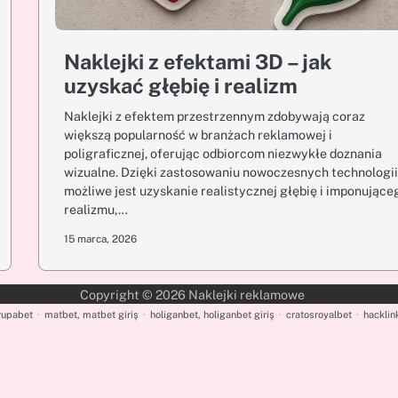
Naklejki z efektami 3D – jak
uzyskać głębię i realizm
Naklejki z efektem przestrzennym zdobywają coraz
większą popularność w branżach reklamowej i
poligraficznej, oferując odbiorcom niezwykłe doznania
wizualne. Dzięki zastosowaniu nowoczesnych technologi
możliwe jest uzyskanie realistycznej głębię i imponujące
realizmu,…
15 marca, 2026
Copyright © 2026
Naklejki reklamowe
rupabet
·
matbet, matbet giriş
·
holiganbet, holiganbet giriş
·
cratosroyalbet
·
hacklink