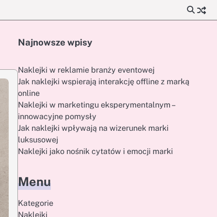
Najnowsze wpisy
Naklejki w reklamie branży eventowej
Jak naklejki wspierają interakcję offline z marką
online
Naklejki w marketingu eksperymentalnym –
innowacyjne pomysły
Jak naklejki wpływają na wizerunek marki
luksusowej
Naklejki jako nośnik cytatów i emocji marki
Menu
Kategorie
Naklejki