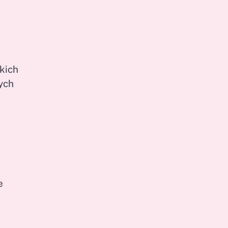
kich
nych
e