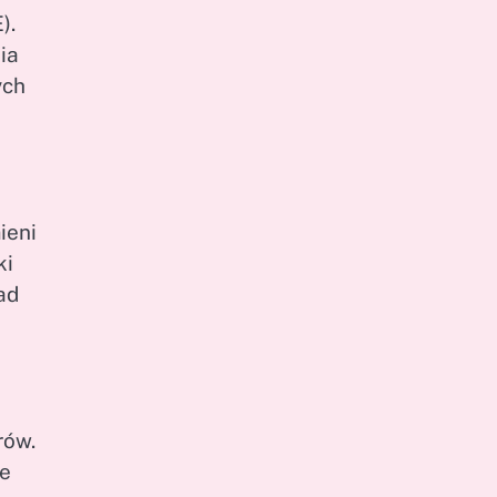
).
ia
ych
ieni
ki
ad
rów.
że