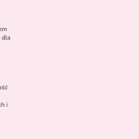
łem
 dla
ość
h i