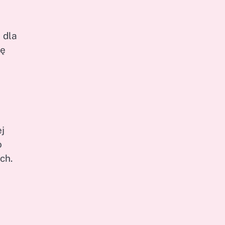
 dla
nę
j
o
ch.