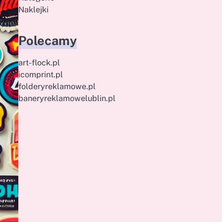
Naklejki
Polecamy
art-flock.pl
icomprint.pl
folderyreklamowe.pl
baneryreklamowelublin.pl