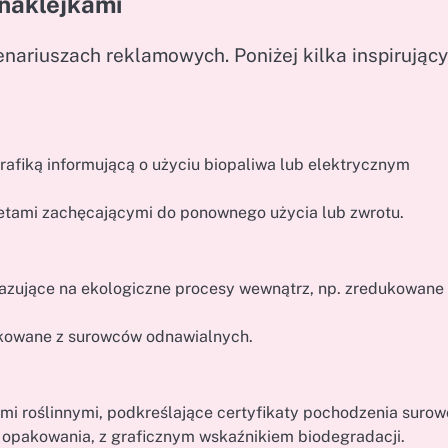
 naklejkami
enariuszach reklamowych. Poniżej kilka inspirując
fiką informującą o użyciu biopaliwa lub elektrycznym
ietami zachęcającymi do ponownego użycia lub zwrotu.
kazujące na ekologiczne procesy wewnątrz, np. zredukowane
kowane z surowców odnawialnych.
ami roślinnymi, podkreślające certyfikaty pochodzenia surow
 opakowania, z graficznym wskaźnikiem biodegradacji.