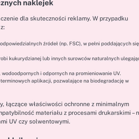
cznych naklejek
zenie dla skuteczności reklamy. W przypadku
z:
odpowiedzialnych źródeł (np. FSC), w pełni poddających się
robi kukurydzianej lub innych surowców naturalnych ulegaj
h, wodoodpornych i odpornych na promieniowanie UV.
oterminowych aplikacji, pozwalające na biodegradację w
ty, łączące właściwości ochronne z minimalnym
tybilność materiału z procesami drukarskimi – n
ami UV czy solwentowymi.