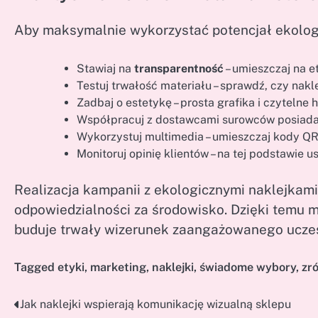
Aby maksymalnie wykorzystać potencjał ekologi
Stawiaj na
transparentność
– umieszczaj na et
Testuj trwałość materiału – sprawdź, czy na
Zadbaj o estetykę – prosta grafika i czytelne
Współpracuj z dostawcami surowców posiadając
Wykorzystuj multimedia – umieszczaj kody Q
Monitoruj opinię klientów – na tej podstawie u
Realizacja kampanii z ekologicznymi naklejkami
odpowiedzialności za środowisko. Dzięki temu m
buduje trwały wizerunek zaangażowanego uczest
Tagged
etyki
,
marketing
,
naklejki
,
świadome wybory
,
zr
Jak naklejki wspierają komunikację wizualną sklepu
Nawigacja