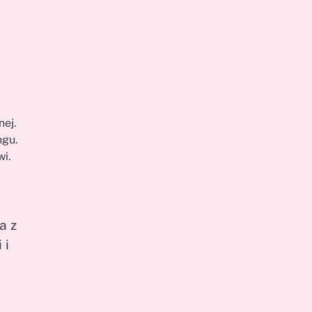
nej.
ngu.
wi.
a z
 i