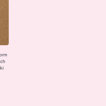
form
ych
ki