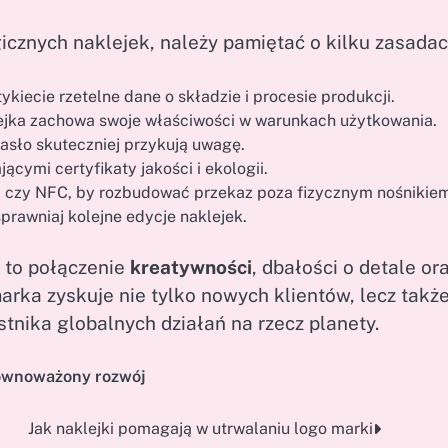
cznych naklejek, należy pamiętać o kilku zasadac
ykiecie rzetelne dane o składzie i procesie produkcji.
klejka zachowa swoje właściwości w warunkach użytkowania.
 hasło skuteczniej przykują uwagę.
ymi certyfikaty jakości i ekologii.
R czy NFC, by rozbudować przekaz poza fizycznym nośnikie
sprawniaj kolejne edycje naklejek.
 to połączenie
kreatywności
, dbałości o detale or
arka zyskuje nie tylko nowych klientów, lecz takż
nika globalnych działań na rzecz planety.
ównoważony rozwój
Jak naklejki pomagają w utrwalaniu logo marki