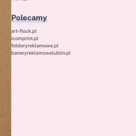
Polecamy
art-flock.pl
icomprint.pl
folderyreklamowe.pl
baneryreklamowelublin.pl