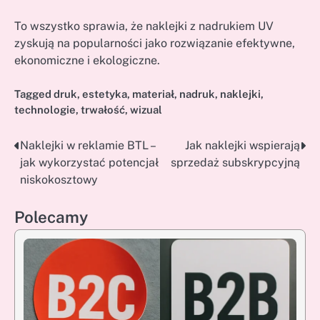
To wszystko sprawia, że naklejki z nadrukiem UV
zyskują na popularności jako rozwiązanie efektywne,
ekonomiczne i ekologiczne.
Tagged
druk
,
estetyka
,
materiał
,
nadruk
,
naklejki
,
technologie
,
trwałość
,
wizual
Naklejki w reklamie BTL –
Jak naklejki wspierają
Nawigacja
jak wykorzystać potencjał
sprzedaż subskrypcyjną
wpisu
niskokosztowy
Polecamy