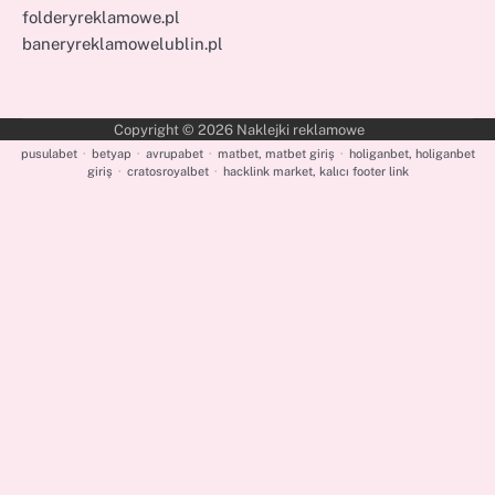
folderyreklamowe.pl
baneryreklamowelublin.pl
Copyright © 2026
Naklejki reklamowe
pusulabet
·
betyap
·
avrupabet
·
matbet, matbet giriş
·
holiganbet, holiganbet
giriş
·
cratosroyalbet
·
hacklink market, kalıcı footer link