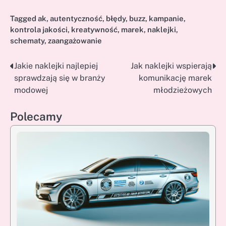
Tagged
ak
,
autentyczność
,
błędy
,
buzz
,
kampanie
,
kontrola jakości
,
kreatywność
,
marek
,
naklejki
,
schematy
,
zaangażowanie
Jakie naklejki najlepiej
Jak naklejki wspierają
Nawigacja
sprawdzają się w branży
komunikację marek
wpisu
modowej
młodzieżowych
Polecamy