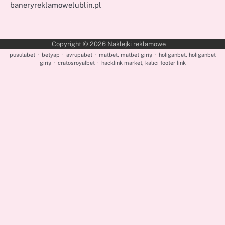
baneryreklamowelublin.pl
Copyright © 2026
Naklejki reklamowe
pusulabet
·
betyap
·
avrupabet
·
matbet, matbet giriş
·
holiganbet, holiganbet
giriş
·
cratosroyalbet
·
hacklink market, kalıcı footer link