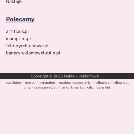
Naklejki
Polecamy
art-flock.pl
icomprint.pl
folderyreklamowe.pl
baneryreklamowelublin.pl
Copyright © 2026
Naklejki reklamowe
pusulabet
·
betyap
·
avrupabet
·
matbet, matbet giriş
·
holiganbet, holiganbet
giriş
·
cratosroyalbet
·
hacklink market, kalıcı footer link