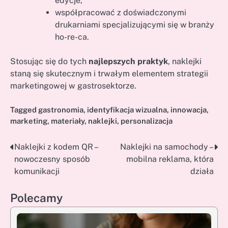
edycje,
współpracować z doświadczonymi
drukarniami specjalizującymi się w branży
ho-re-ca.
Stosując się do tych
najlepszych praktyk
, naklejki
staną się skutecznym i trwałym elementem strategii
marketingowej w gastrosektorze.
Tagged
gastronomia
,
identyfikacja wizualna
,
innowacja
,
marketing
,
materiały
,
naklejki
,
personalizacja
Naklejki z kodem QR –
Naklejki na samochody –
Nawigacja
nowoczesny sposób
mobilna reklama, która
wpisu
komunikacji
działa
Polecamy