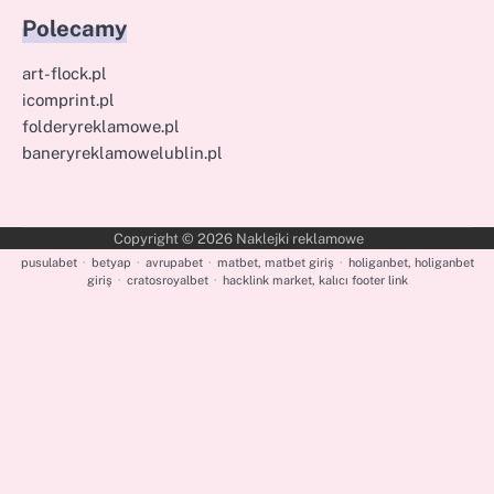
Polecamy
art-flock.pl
icomprint.pl
folderyreklamowe.pl
baneryreklamowelublin.pl
Copyright © 2026
Naklejki reklamowe
pusulabet
·
betyap
·
avrupabet
·
matbet, matbet giriş
·
holiganbet, holiganbet
giriş
·
cratosroyalbet
·
hacklink market, kalıcı footer link