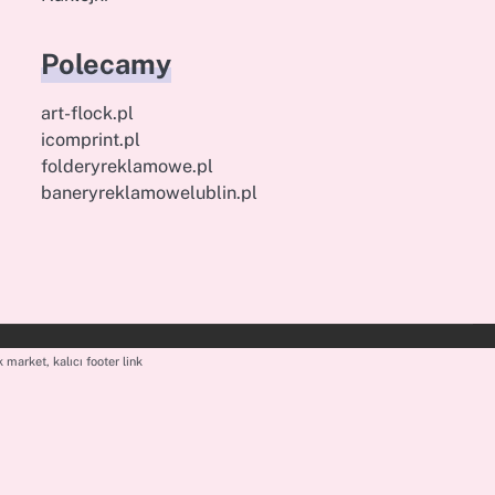
Polecamy
art-flock.pl
icomprint.pl
folderyreklamowe.pl
baneryreklamowelublin.pl
 market, kalıcı footer link