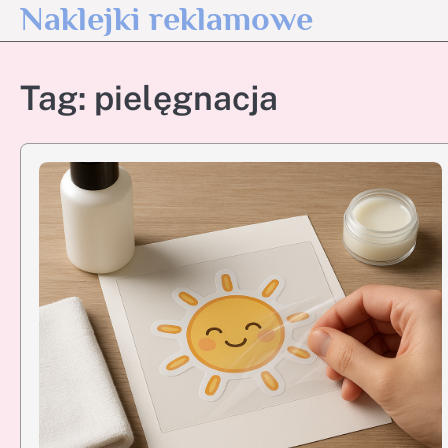
Naklejki reklamowe
Skip
to
content
Tag:
pielęgnacja