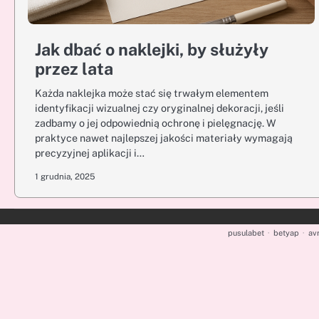
Jak dbać o naklejki, by służyły
przez lata
Każda naklejka może stać się trwałym elementem
identyfikacji wizualnej czy oryginalnej dekoracji, jeśli
zadbamy o jej odpowiednią ochronę i pielęgnację. W
praktyce nawet najlepszej jakości materiały wymagają
precyzyjnej aplikacji i…
1 grudnia, 2025
pusulabet
·
betyap
·
av