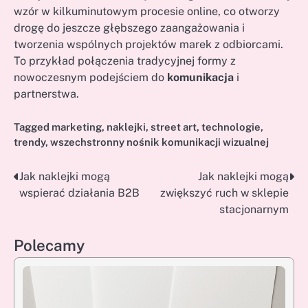
wzór w kilkuminutowym procesie online, co otworzy
drogę do jeszcze głębszego zaangażowania i
tworzenia wspólnych projektów marek z odbiorcami.
To przykład połączenia tradycyjnej formy z
nowoczesnym podejściem do
komunikacja
i
partnerstwa.
Tagged
marketing
,
naklejki
,
street art
,
technologie
,
trendy
,
wszechstronny nośnik komunikacji wizualnej
Jak naklejki mogą
Jak naklejki mogą
Nawigacja
wspierać działania B2B
zwiększyć ruch w sklepie
wpisu
stacjonarnym
Polecamy