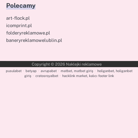
Polecamy
art-flock.pl
icomprint.pl
folderyreklamowe.pl
baneryreklamowelublin.pl
Copyright © 2026
Naklejki reklamowe
pusulabet
·
betyap
·
avrupabet
·
matbet, matbet giriş
·
holiganbet, holiganbet
giriş
·
cratosroyalbet
·
hacklink market, kalıcı footer link