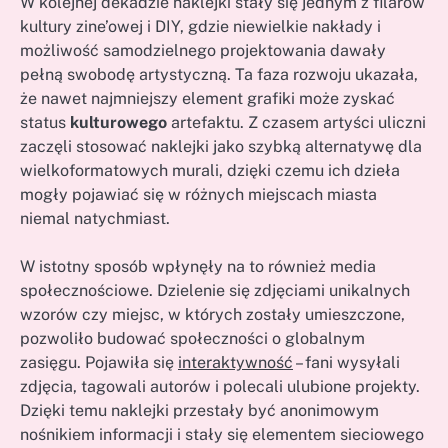
W kolejnej dekadzie naklejki stały się jednym z filarów
kultury zine’owej i DIY, gdzie niewielkie nakłady i
możliwość samodzielnego projektowania dawały
pełną swobodę artystyczną. Ta faza rozwoju ukazała,
że nawet najmniejszy element grafiki może zyskać
status
kulturowego
artefaktu. Z czasem artyści uliczni
zaczęli stosować naklejki jako szybką alternatywę dla
wielkoformatowych murali, dzięki czemu ich dzieła
mogły pojawiać się w różnych miejscach miasta
niemal natychmiast.
W istotny sposób wpłynęły na to również media
społecznościowe. Dzielenie się zdjęciami unikalnych
wzorów czy miejsc, w których zostały umieszczone,
pozwoliło budować społeczności o globalnym
zasięgu. Pojawiła się
interaktywność
– fani wysyłali
zdjęcia, tagowali autorów i polecali ulubione projekty.
Dzięki temu naklejki przestały być anonimowym
nośnikiem informacji i stały się elementem sieciowego