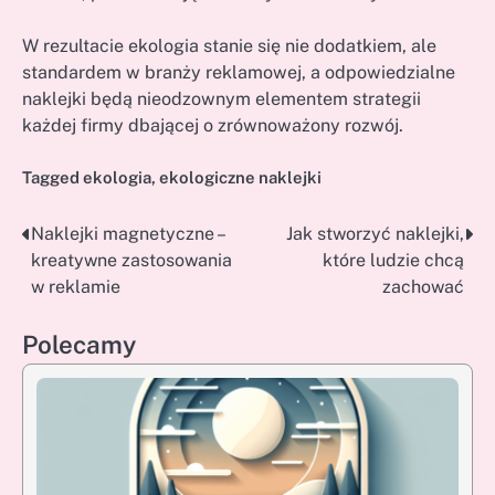
W rezultacie ekologia stanie się nie dodatkiem, ale
standardem w branży reklamowej, a odpowiedzialne
naklejki będą nieodzownym elementem strategii
każdej firmy dbającej o zrównoważony rozwój.
Tagged
ekologia
,
ekologiczne naklejki
Naklejki magnetyczne –
Jak stworzyć naklejki,
Nawigacja
kreatywne zastosowania
które ludzie chcą
wpisu
w reklamie
zachować
Polecamy