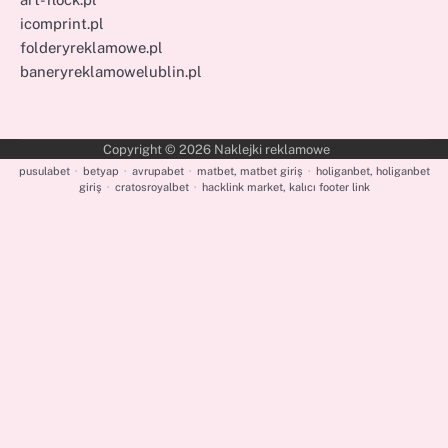
icomprint.pl
folderyreklamowe.pl
baneryreklamowelublin.pl
Copyright © 2026
Naklejki reklamowe
pusulabet
·
betyap
·
avrupabet
·
matbet, matbet giriş
·
holiganbet, holiganbet
giriş
·
cratosroyalbet
·
hacklink market, kalıcı footer link