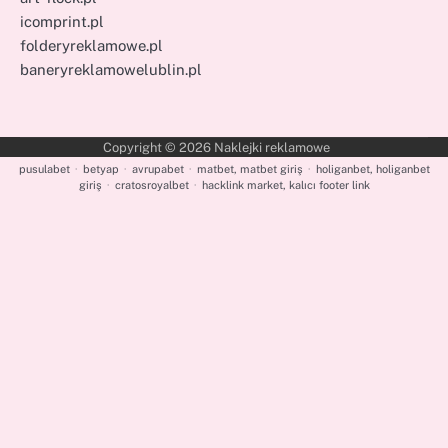
icomprint.pl
folderyreklamowe.pl
baneryreklamowelublin.pl
Copyright © 2026
Naklejki reklamowe
pusulabet
·
betyap
·
avrupabet
·
matbet, matbet giriş
·
holiganbet, holiganbet
giriş
·
cratosroyalbet
·
hacklink market, kalıcı footer link