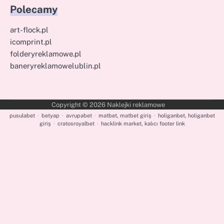
Polecamy
art-flock.pl
icomprint.pl
folderyreklamowe.pl
baneryreklamowelublin.pl
Copyright © 2026
Naklejki reklamowe
pusulabet
·
betyap
·
avrupabet
·
matbet, matbet giriş
·
holiganbet, holiganbet
giriş
·
cratosroyalbet
·
hacklink market, kalıcı footer link