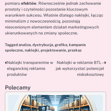
pomiaru
efektów
. Równocześnie jednak zachowanie
prostoty i czytelności pozostanie kluczowym
warunkiem sukcesu. Właśnie dlatego naklejki, łącząc
minimalizm z nowoczesnością, pozostają
nieocenionym elementem działań marketingowych
ukierunkowanych na zmiany społeczne.
Tagged
analiza
,
dystrybucja
,
grafika
,
kampanie
społeczne
,
naklejki
,
projektowanie
,
przekaz
Naklejki transparentne w
Naklejki w reklamie BTL –
Nawigacja
eleganckiej reklamie
jak wykorzystać potencjał
wpisu
produktów
niskokosztowy
Polecamy