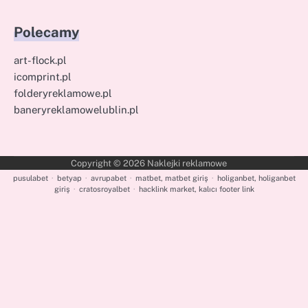
Polecamy
art-flock.pl
icomprint.pl
folderyreklamowe.pl
baneryreklamowelublin.pl
Copyright © 2026
Naklejki reklamowe
pusulabet
·
betyap
·
avrupabet
·
matbet, matbet giriş
·
holiganbet, holiganbet
giriş
·
cratosroyalbet
·
hacklink market, kalıcı footer link