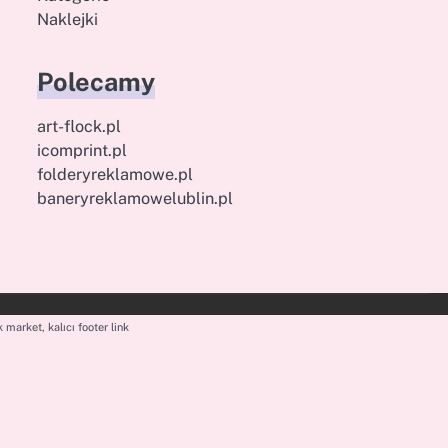
Naklejki
Polecamy
art-flock.pl
icomprint.pl
folderyreklamowe.pl
baneryreklamowelublin.pl
 market, kalıcı footer link