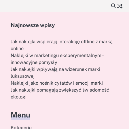
Najnowsze wpisy
Jak naklejki wspierają interakcję offline z marką
online
Naklejki w marketingu eksperymentalnym –
innowacyjne pomysły
Jak naklejki wpływają na wizerunek marki
luksusowej
Naklejki jako nośnik cytatów i emocji marki
Jak naklejki pomagają zwiększyć świadomość
ekologii
Menu
Kategorie