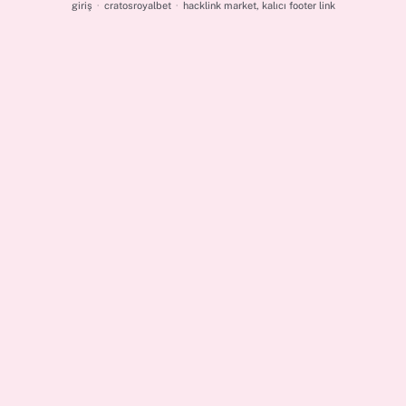
giriş
·
cratosroyalbet
·
hacklink market, kalıcı footer link