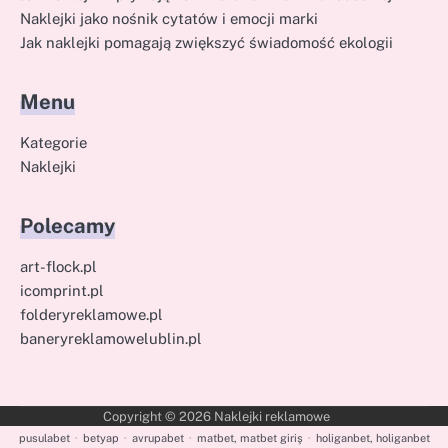
Naklejki jako nośnik cytatów i emocji marki
Jak naklejki pomagają zwiększyć świadomość ekologii
Menu
Kategorie
Naklejki
Polecamy
art-flock.pl
icomprint.pl
folderyreklamowe.pl
baneryreklamowelublin.pl
Copyright © 2026
Naklejki reklamowe
pusulabet
·
betyap
·
avrupabet
·
matbet, matbet giriş
·
holiganbet, holiganbet