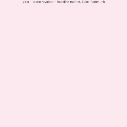
giriş
·
cratosroyalbet
·
hacklink market, kalıcı footer link