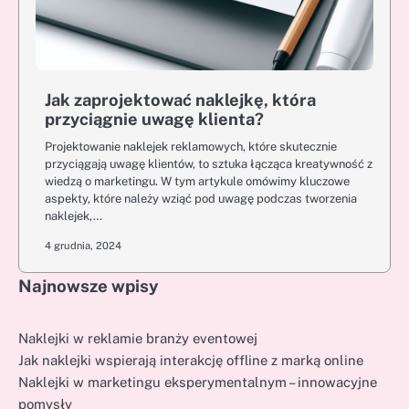
Jak zaprojektować naklejkę, która
przyciągnie uwagę klienta?
Projektowanie naklejek reklamowych, które skutecznie
przyciągają uwagę klientów, to sztuka łącząca kreatywność z
wiedzą o marketingu. W tym artykule omówimy kluczowe
aspekty, które należy wziąć pod uwagę podczas tworzenia
naklejek,…
4 grudnia, 2024
Najnowsze wpisy
Naklejki w reklamie branży eventowej
Jak naklejki wspierają interakcję offline z marką online
Naklejki w marketingu eksperymentalnym – innowacyjne
pomysły