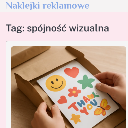
Naklejki reklamowe
Skip
to
content
Tag:
spójność wizualna