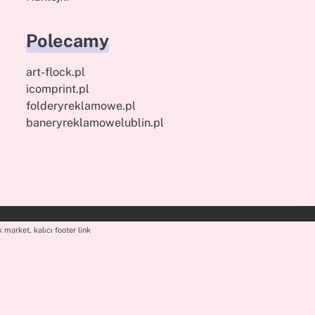
Polecamy
art-flock.pl
icomprint.pl
folderyreklamowe.pl
baneryreklamowelublin.pl
 market, kalıcı footer link