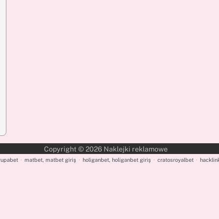
Copyright © 2026
Naklejki reklamowe
rupabet
·
matbet, matbet giriş
·
holiganbet, holiganbet giriş
·
cratosroyalbet
·
hacklink