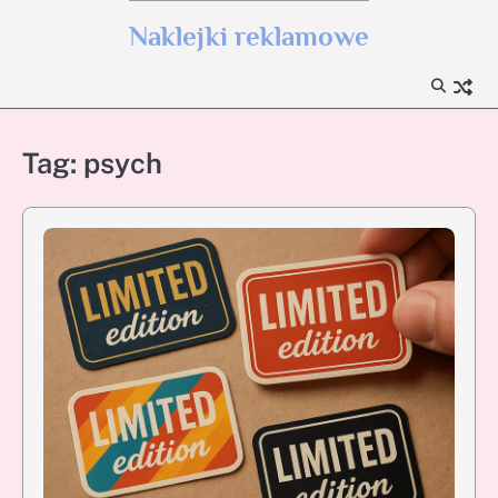
Skip
Naklejki reklamowe
to
content
Tag:
psych