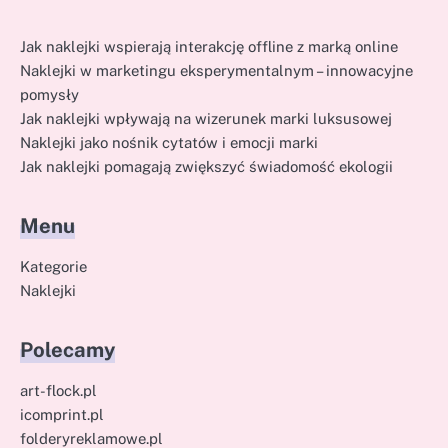
Jak naklejki wspierają interakcję offline z marką online
Naklejki w marketingu eksperymentalnym – innowacyjne
pomysły
Jak naklejki wpływają na wizerunek marki luksusowej
Naklejki jako nośnik cytatów i emocji marki
Jak naklejki pomagają zwiększyć świadomość ekologii
Menu
Kategorie
Naklejki
Polecamy
art-flock.pl
icomprint.pl
folderyreklamowe.pl