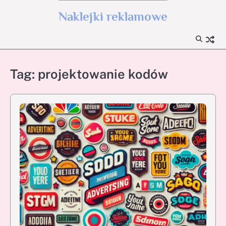
Skip
Naklejki reklamowe
to
content
Tag:
projektowanie kodów