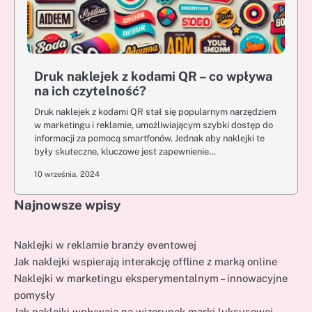
Druk naklejek z kodami QR – co wpływa
na ich czytelność?
Druk naklejek z kodami QR stał się popularnym narzędziem
w marketingu i reklamie, umożliwiającym szybki dostęp do
informacji za pomocą smartfonów. Jednak aby naklejki te
były skuteczne, kluczowe jest zapewnienie…
10 września, 2024
Najnowsze wpisy
Naklejki w reklamie branży eventowej
Jak naklejki wspierają interakcję offline z marką online
Naklejki w marketingu eksperymentalnym – innowacyjne
pomysły
Jak naklejki wpływają na wizerunek marki luksusowej