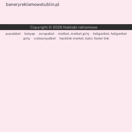
baneryreklamowelublin.pl
Copyright © 2026
Naklejki reklamowe
pusulabet
·
betyap
·
avrupabet
·
matbet, matbet giriş
·
holiganbet, holiganbet
giriş
·
cratosroyalbet
·
hacklink market, kalıcı footer link