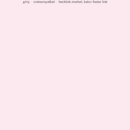
giriş
·
cratosroyalbet
·
hacklink market, kalıcı footer link