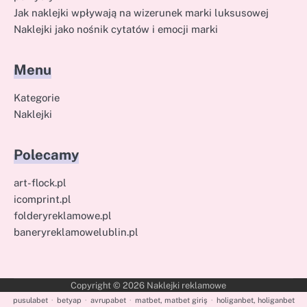
Jak naklejki wpływają na wizerunek marki luksusowej
Naklejki jako nośnik cytatów i emocji marki
Menu
Kategorie
Naklejki
Polecamy
art-flock.pl
icomprint.pl
folderyreklamowe.pl
baneryreklamowelublin.pl
Copyright © 2026
Naklejki reklamowe
pusulabet
·
betyap
·
avrupabet
·
matbet, matbet giriş
·
holiganbet, holiganbet