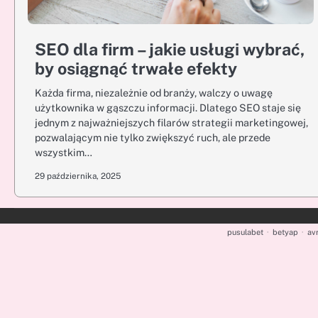
SEO dla firm – jakie usługi wybrać,
by osiągnąć trwałe efekty
Każda firma, niezależnie od branży, walczy o uwagę
użytkownika w gąszczu informacji. Dlatego SEO staje się
jednym z najważniejszych filarów strategii marketingowej,
pozwalającym nie tylko zwiększyć ruch, ale przede
wszystkim…
29 października, 2025
pusulabet
·
betyap
·
av