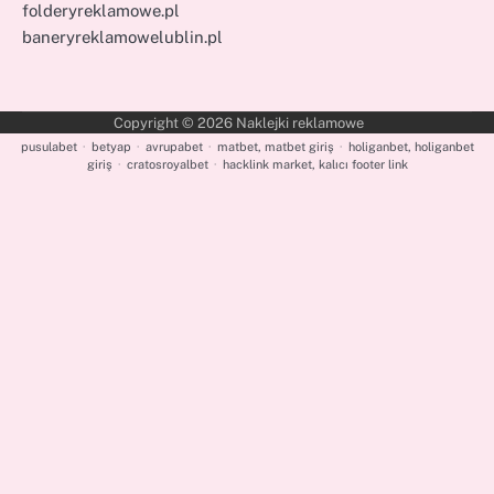
folderyreklamowe.pl
baneryreklamowelublin.pl
Copyright © 2026
Naklejki reklamowe
pusulabet
·
betyap
·
avrupabet
·
matbet, matbet giriş
·
holiganbet, holiganbet
giriş
·
cratosroyalbet
·
hacklink market, kalıcı footer link