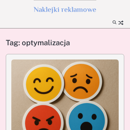
Skip
Naklejki reklamowe
to
content
Tag:
optymalizacja