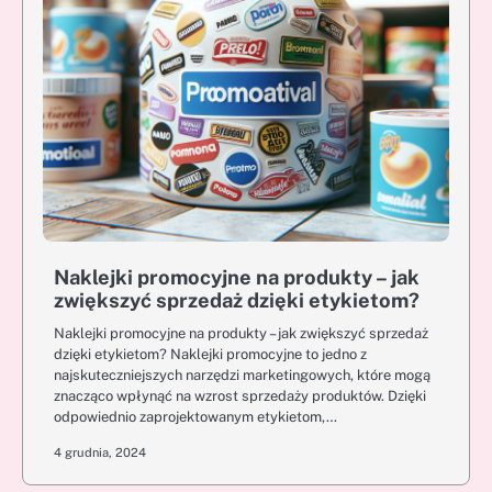
Naklejki promocyjne na produkty – jak
zwiększyć sprzedaż dzięki etykietom?
Naklejki promocyjne na produkty – jak zwiększyć sprzedaż
dzięki etykietom? Naklejki promocyjne to jedno z
najskuteczniejszych narzędzi marketingowych, które mogą
znacząco wpłynąć na wzrost sprzedaży produktów. Dzięki
odpowiednio zaprojektowanym etykietom,…
4 grudnia, 2024