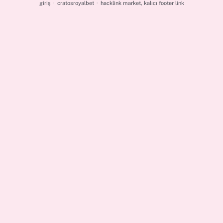
giriş
·
cratosroyalbet
·
hacklink market, kalıcı footer link