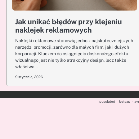
Jak unikać błędów przy klejeniu
naklejek reklamowych
Naklejki reklamowe stanowią jedno z najskuteczniejszych
narzędzi promocji, zarówno dla małych firm, jak i dużych
korporacji. Kluczem do osiągnięcia doskonałego efektu
wizualnego jest nie tylko atrakcyjny design, lecz także
właściwa…
9 stycznia, 2026
pusulabet
·
betyap
·
av