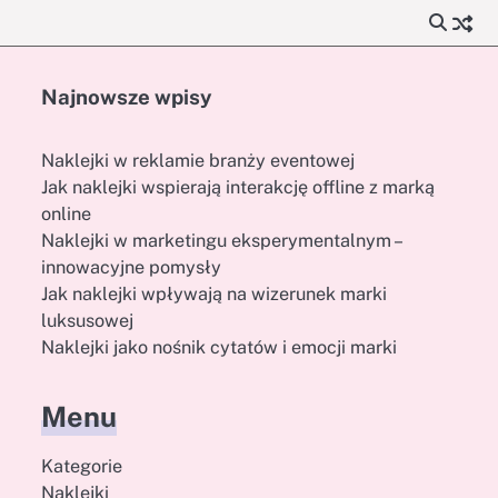
Najnowsze wpisy
Naklejki w reklamie branży eventowej
Jak naklejki wspierają interakcję offline z marką
online
Naklejki w marketingu eksperymentalnym –
innowacyjne pomysły
Jak naklejki wpływają na wizerunek marki
luksusowej
Naklejki jako nośnik cytatów i emocji marki
Menu
Kategorie
Naklejki