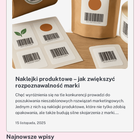
Naklejki produktowe – jak zwiększyć
rozpoznawalność marki
Chęć wyróżnienia się na tle konkurencji prowadzi do
poszukiwania nieszablonowych rozwiązań marketingowych.
Jednym z nich są naklejki produktowe, które nie tylko zdobią
opakowania, ale także budują silne skojarzenia z marki.…
15 listopada, 2025
Najnowsze wpisy