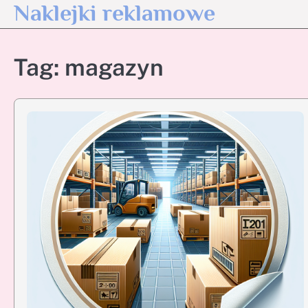
Naklejki reklamowe
Skip
to
content
Tag:
magazyn