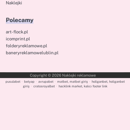
Naklejki
Polecamy
art-flock.pl
icomprint.pl
folderyreklamowe.pl
baneryreklamowelublin.pl
Copyright © 2026
Naklejki reklamowe
pusulabet
·
betyap
·
avrupabet
·
matbet, matbet giriş
·
holiganbet, holiganbet
giriş
·
cratosroyalbet
·
hacklink market, kalıcı footer link