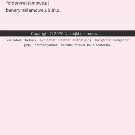
folderyreklamowe.pl
baneryreklamowelublin.pl
Copyright © 2026
Naklejki reklamowe
pusulabet
·
betyap
·
avrupabet
·
matbet, matbet giriş
·
holiganbet, holiganbet
giriş
·
cratosroyalbet
·
hacklink market, kalıcı footer link