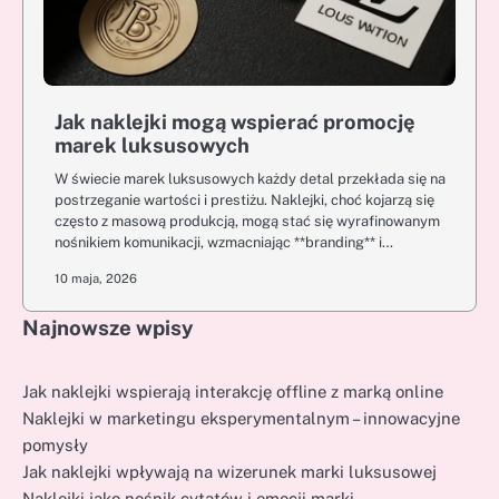
Jak naklejki mogą wspierać promocję
marek luksusowych
W świecie marek luksusowych każdy detal przekłada się na
postrzeganie wartości i prestiżu. Naklejki, choć kojarzą się
często z masową produkcją, mogą stać się wyrafinowanym
nośnikiem komunikacji, wzmacniając **branding** i…
10 maja, 2026
Najnowsze wpisy
Jak naklejki wspierają interakcję offline z marką online
Naklejki w marketingu eksperymentalnym – innowacyjne
pomysły
Jak naklejki wpływają na wizerunek marki luksusowej
Naklejki jako nośnik cytatów i emocji marki