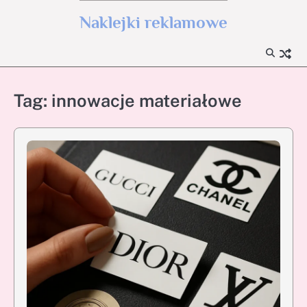
Skip
Naklejki reklamowe
to
content
Tag:
innowacje materiałowe