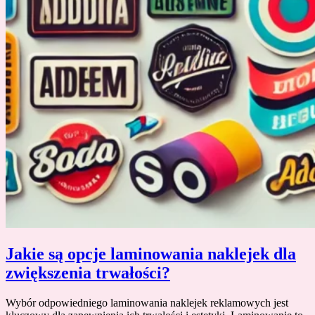
Jakie są opcje laminowania naklejek dla
zwiększenia trwałości?
Wybór odpowiedniego laminowania naklejek reklamowych jest