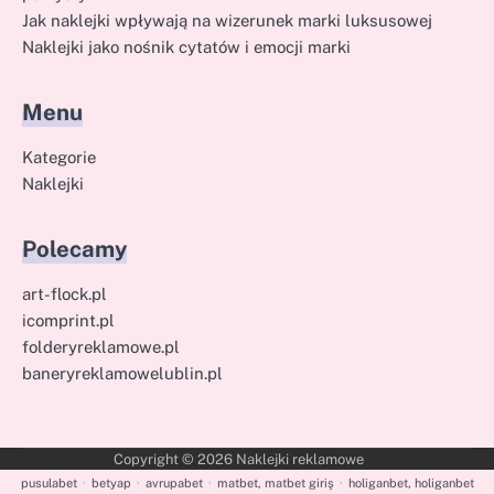
Jak naklejki wpływają na wizerunek marki luksusowej
Naklejki jako nośnik cytatów i emocji marki
Menu
Kategorie
Naklejki
Polecamy
art-flock.pl
icomprint.pl
folderyreklamowe.pl
baneryreklamowelublin.pl
Copyright © 2026
Naklejki reklamowe
pusulabet
·
betyap
·
avrupabet
·
matbet, matbet giriş
·
holiganbet, holiganbet