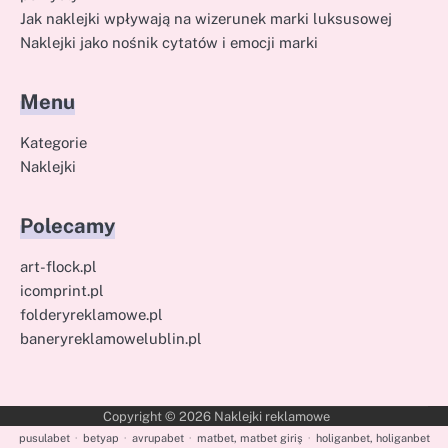
Jak naklejki wpływają na wizerunek marki luksusowej
Naklejki jako nośnik cytatów i emocji marki
Menu
Kategorie
Naklejki
Polecamy
art-flock.pl
icomprint.pl
folderyreklamowe.pl
baneryreklamowelublin.pl
Copyright © 2026
Naklejki reklamowe
pusulabet
·
betyap
·
avrupabet
·
matbet, matbet giriş
·
holiganbet, holiganbet