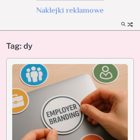
Skip
Naklejki reklamowe
to
content
Tag:
dy