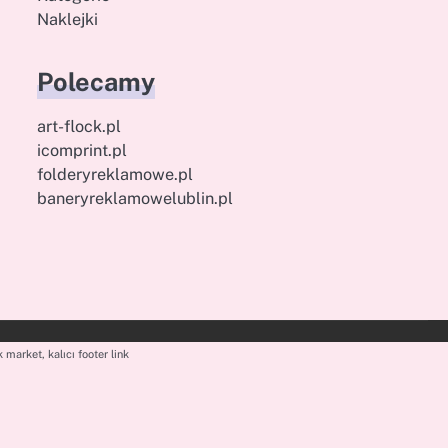
Naklejki
Polecamy
art-flock.pl
icomprint.pl
folderyreklamowe.pl
baneryreklamowelublin.pl
 market, kalıcı footer link