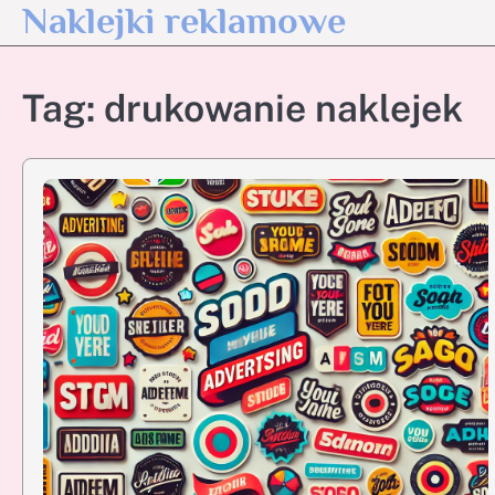
Naklejki reklamowe
Skip
to
content
Tag:
drukowanie naklejek