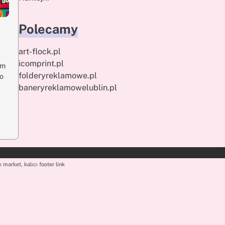
Polecamy
art-flock.pl
icomprint.pl
em
folderyreklamowe.pl
do
baneryreklamowelublin.pl
 market, kalıcı footer link