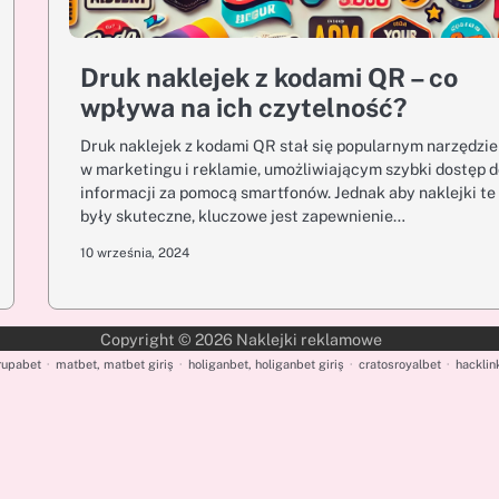
Druk naklejek z kodami QR – co
wpływa na ich czytelność?
Druk naklejek z kodami QR stał się popularnym narzędzi
w marketingu i reklamie, umożliwiającym szybki dostęp 
informacji za pomocą smartfonów. Jednak aby naklejki te
były skuteczne, kluczowe jest zapewnienie…
10 września, 2024
Copyright © 2026
Naklejki reklamowe
rupabet
·
matbet, matbet giriş
·
holiganbet, holiganbet giriş
·
cratosroyalbet
·
hacklink