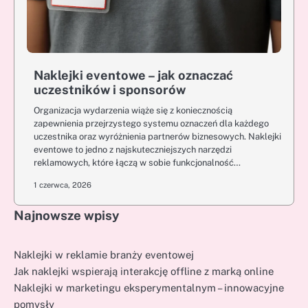
Naklejki eventowe – jak oznaczać
uczestników i sponsorów
Organizacja wydarzenia wiąże się z koniecznością
zapewnienia przejrzystego systemu oznaczeń dla każdego
uczestnika oraz wyróżnienia partnerów biznesowych. Naklejki
eventowe to jedno z najskuteczniejszych narzędzi
reklamowych, które łączą w sobie funkcjonalność…
1 czerwca, 2026
Najnowsze wpisy
Naklejki w reklamie branży eventowej
Jak naklejki wspierają interakcję offline z marką online
Naklejki w marketingu eksperymentalnym – innowacyjne
pomysły