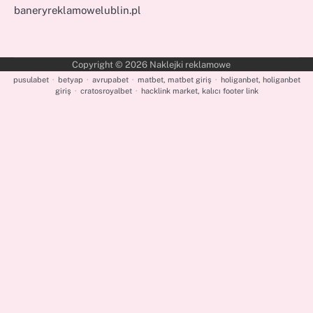
baneryreklamowelublin.pl
Copyright © 2026
Naklejki reklamowe
pusulabet
·
betyap
·
avrupabet
·
matbet, matbet giriş
·
holiganbet, holiganbet
giriş
·
cratosroyalbet
·
hacklink market, kalıcı footer link