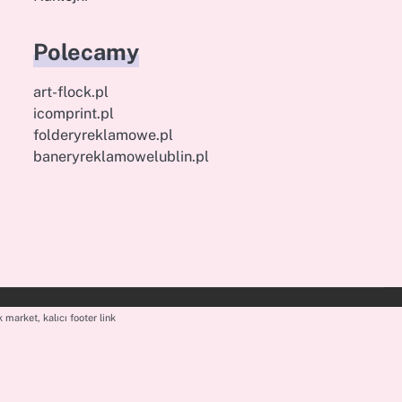
Polecamy
art-flock.pl
icomprint.pl
folderyreklamowe.pl
baneryreklamowelublin.pl
 market, kalıcı footer link