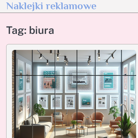
Naklejki reklamowe
Skip
to
content
Tag:
biura