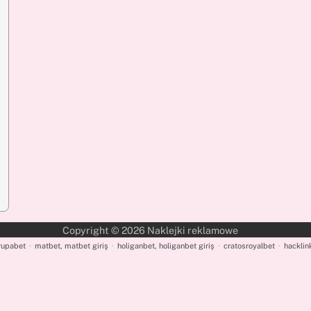
Copyright © 2026
Naklejki reklamowe
rupabet
·
matbet, matbet giriş
·
holiganbet, holiganbet giriş
·
cratosroyalbet
·
hacklink