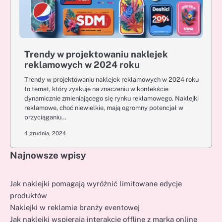
Trendy w projektowaniu naklejek
reklamowych w 2024 roku
Trendy w projektowaniu naklejek reklamowych w 2024 roku
to temat, który zyskuje na znaczeniu w kontekście
dynamicznie zmieniającego się rynku reklamowego. Naklejki
reklamowe, choć niewielkie, mają ogromny potencjał w
przyciąganiu…
4 grudnia, 2024
Najnowsze wpisy
Jak naklejki pomagają wyróżnić limitowane edycje
produktów
Naklejki w reklamie branży eventowej
Jak naklejki wspierają interakcję offline z marką online